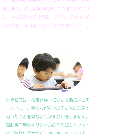
て、試行錯誤を繰り返し、研究心や探究心を育
成します。試行錯誤の結果、コツをつかむこと
は、本人にとって「発見」であり、それは「自
分の成長」を自覚できる「学びの喜び」です。
​ そろばん
珠算塾では「検定試験」に受かる為に練習を
しています。残念ながら今の子たちは珠算で
習ったことを算数に生かす力がありません。
育脳寺子屋のオリジナルのそろばんメソッド
は「算数に活かせる」やり方になっていま