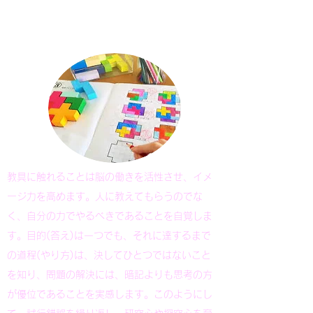
​立体パズル
教具に触れることは脳の働きを活性させ、イメ
ージ力を高めます。人に教えてもらうのでな
く、自分の力でやるべきであることを自覚しま
す。目的(答え)は一つでも、それに達するまで
の道程(やり方)は、決してひとつではないこと
を知り、問題の解決には、暗記よりも思考の方
が優位であることを実感します。このようにし