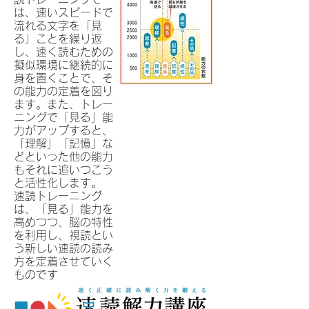
は、速いスピードで
流れる文字を「見
る」ことを繰り返
し、速く読むための
擬似環境に継続的に
身を置くことで、そ
の能力の定着を図り
ます。また、トレー
ニングで「見る」能
力がアップすると、
「理解」「記憶」な
どといった他の能力
もそれに追いつこう
と活性化します。
速読トレーニング
は、「見る」能力を
高めつつ、脳の特性
を利用し、視読とい
う新しい速読の読み
方を定着させていく
ものです