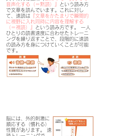
音声化する（＝黙読）』
という読み方
で文章を読んでいます。これに対し
て、速読は
『文章をかたまりで瞬間的
に視野に入れ同時に内容を理解する
（＝視読）』
という読み方です。 一人
ひとりの読書速度に合わせたトレーニ
ングを繰り返すことで、段階的に速読
の読み方を身につけていくことが可能
です。
脳には、外的刺激に
順応する（慣れる）
性質があります。 速
読トレーニングで