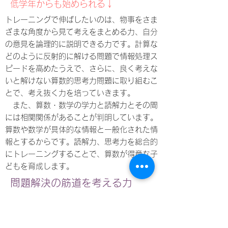
​低学年からも始められる↓
トレーニングで伸ばしたいのは、物事をさま
ざまな角度から見て考えをまとめる力、自分
の意見を論理的に説明できる力です。計算な
どのように反射的に解ける問題で情報処理ス
ピードを高めたうえで、さらに、良く考えな
いと解けない算数的思考力問題に取り組むこ
とで、考え抜く力を培っていきます。
また、算数・数学の学力と読解力とその間
には相関関係があることが判明しています。
算数や数学が具体的な情報と一般化された情
報とするからです。読解力、思考力を総合的
にトレーニングすることで、算数が得意な子
どもを育成します。
​問題解決の筋道を考える力
私たちが問題に直面した際、さまざま
な情報・条件を考慮し、いくつもの筋
道を考えて、その中から最適なものを
選んでいく力が必要になります。