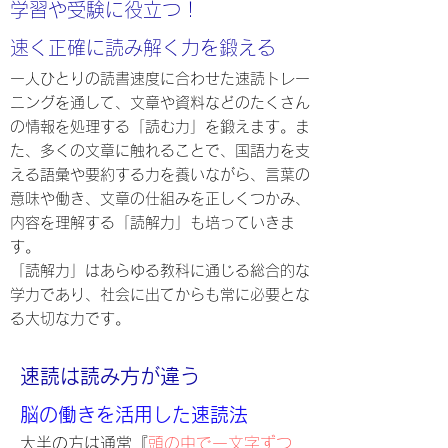
学習や受験に役立つ！
​速く正確に読み解く力を鍛える
一人ひとりの読書速度に合わせた速読トレー
ニングを通して、文章や資料などのたくさん
の
情報を処理する「読む力」を鍛えます。ま
た、多くの文章に触れることで、国語力を支
える
語彙や要約する力を養いながら、言葉の
意味や働き、文章の仕組みを正しくつかみ、
内容を
理解する「読解力」も培っていきま
す。
「読解力」はあらゆる教科に通じる総合的な
学力であり、社会に出てからも常に必要とな
る
​大切な力です。
​速読は読み方が違う​
脳の働きを活用した速読法
大半の方は通常『
頭の中で一文字ずつ