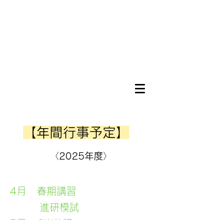
​
【年間
行事予定】
​
〈
2025年度
〉
4月 春期講習
進研模試